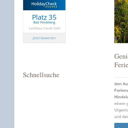
Platz 35
Bad Hindelang
Landhaus Carolin Göhl
Jetzt bewerten
Geni
Feri
Schnellsuche
den Au
Ferien
Hindel
einem 
Urgemüt
und den