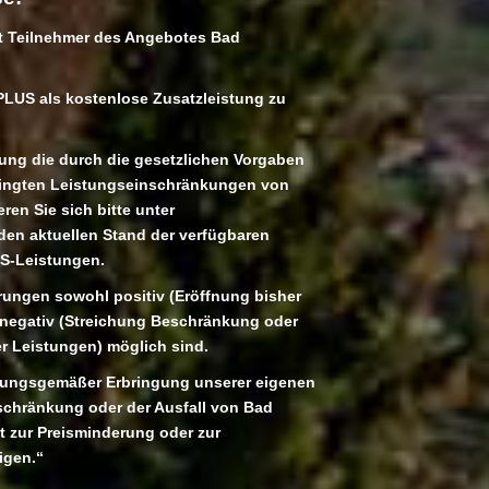
t Teilnehmer des Angebotes Bad
PLUS als kostenlose Zusatzleistung zu
hung die durch die gesetzlichen Vorgaben
ingten Leistungseinschränkungen von
en Sie sich bitte unter
en aktuellen Stand der verfügbaren
S-Leistungen.
rungen sowohl positiv (Eröffnung bisher
h negativ (Streichung Beschränkung oder
r Leistungen) möglich sind.
dnungsgemäßer Erbringung unserer eigenen
nschränkung oder der Ausfall von Bad
 zur Preisminderung oder zur
igen.“