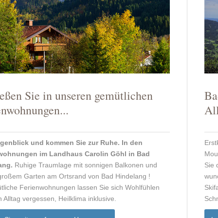
Ba
eßen Sie in unseren gemütlichen
Al
enwohnungen...
Erst
genblick und kommen Sie zur Ruhe. In den
Moun
wohnungen im Landhaus Carolin Göhl in Bad
Sie 
ang.
Ruhige Traumlage mit sonnigen Balkonen und
wund
großem Garten am Ortsrand von Bad Hindelang !
Skif
liche Ferienwohnungen lassen Sie sich Wohlfühlen
Schn
 Alltag vergessen, Heilklima inklusive.